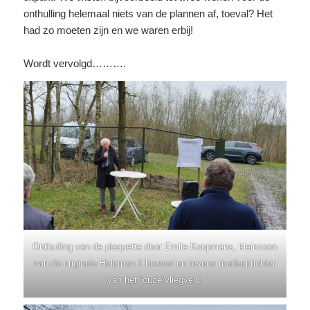
onthulling helemaal niets van de plannen af, toeval? Het
had zo moeten zijn en we waren erbij!
Wordt vervolgd……….
Onthulling van de plaquette door Emile Koopmans, kleinzoon
van de originele Helpman 1 bouwer en tevens medeoprichter
van het “oude”vliegveld.