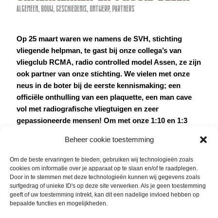
ALGEMEEN
,
BOUW
,
GESCHIEDENIS
,
ONTWERP
,
PARTNERS
Op 25 maart waren we namens de SVH, stichting
vliegende helpman, te gast bij onze collega’s van
vliegclub RCMA, radio controlled model Assen, ze zijn
ook partner van onze stichting. We vielen met onze
neus in de boter bij de eerste kennismaking; een
officiële onthulling van een plaquette, een man cave
vol met radiografische vliegtuigen en zeer
gepassioneerde mensen! Om met onze 1:10 en 1:3
schaalmodel verder te komen hebben we contact
Beheer cookie toestemming
gezocht met de vliegclub RCMA en ze zeiden meteen
ja, kom maar. Nou, dat hebben we geweten
!
Om de beste ervaringen te bieden, gebruiken wij technologieën zoals
cookies om informatie over je apparaat op te slaan en/of te raadplegen.
We waanden ons in een snoepwinkel toen we
Door in te stemmen met deze technologieën kunnen wij gegevens zoals
zaterdagochtend op bezoek waren bij Harry in zijn
surfgedrag of unieke ID's op deze site verwerken. Als je geen toestemming
geeft of uw toestemming intrekt, kan dit een nadelige invloed hebben op
werkplaats. Overal waar je kon kijken hangen vliegtuigen
bepaalde functies en mogelijkheden.
en staan helikopters. Zelf gebouwd of zelf ontworpen.