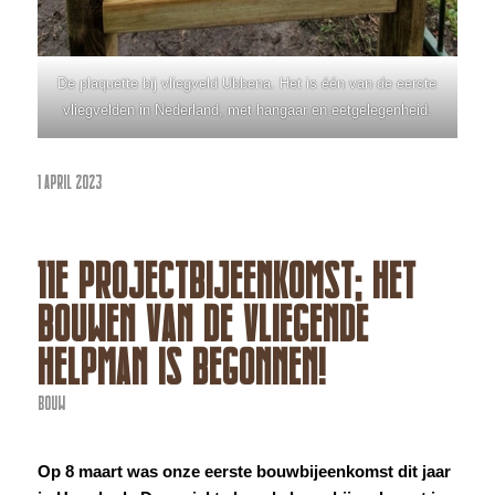
De plaquette bij vliegveld Ubbena. Het is één van de eerste
vliegvelden in Nederland, met hangaar en eetgelegenheid.
1 APRIL 2023
11E PROJECTBIJEENKOMST; HET
BOUWEN VAN DE VLIEGENDE
HELPMAN IS BEGONNEN!
BOUW
Op 8 maart was onze eerste bouwbijeenkomst dit jaar