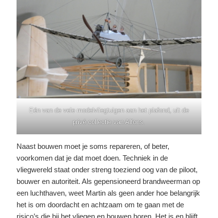
Eén van de vele modelvliegtuigen aan het plafond, uit de
privé collectie van Alfons.
Naast bouwen moet je soms repareren, of beter,
voorkomen dat je dat moet doen. Techniek in de
vliegwereld staat onder streng toeziend oog van de piloot,
bouwer en autoriteit. Als gepensioneerd brandweerman op
een luchthaven, weet Martin als geen ander hoe belangrijk
het is om doordacht en achtzaam om te gaan met de
risico’s die bij het vliegen en bouwen horen. Het is en blijft