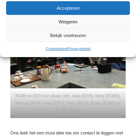
Accepteren
Weigeren
Bekijk voorkeuren
Cookiebeleid
Privacybeleid
RCMA en SVH met elkaar. vlnr: Jaap (SVH), Harry (RCMA),
Herman (SVH), Evert (SVH), Barry (SVH), Klaas (RCMA) en
Harry (RCMA).
Ons leek het een mooi idee toe om contact te leggen met