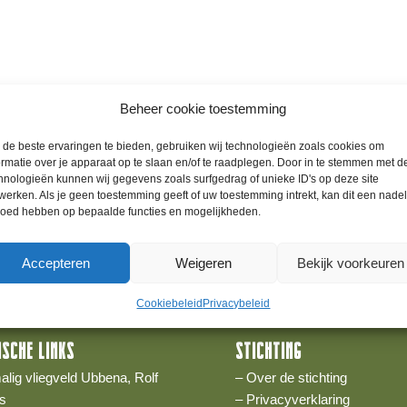
Beheer cookie toestemming
de beste ervaringen te bieden, gebruiken wij technologieën zoals cookies om
ormatie over je apparaat op te slaan en/of te raadplegen. Door in te stemmen met d
hnologieën kunnen wij gegevens zoals surfgedrag of unieke ID's op deze site
werken. Als je geen toestemming geeft of uw toestemming intrekt, kan dit een nade
loed hebben op bepaalde functies en mogelijkheden.
Accepteren
Weigeren
Bekijk voorkeuren
Cookiebeleid
Privacybeleid
ISCHE LINKS
STICHTING
alig vliegveld Ubbena, Rolf
– Over de stichting
s
– Privacyverklaring