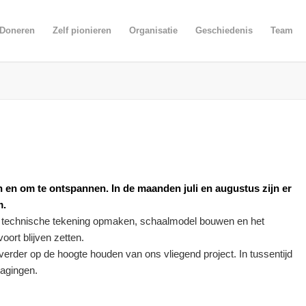
Doneren
Zelf pionieren
Organisatie
Geschiedenis
Team
ken en om te ontspannen. In de maanden juli en augustus zijn er
m.
ls: technische tekening opmaken, schaalmodel bouwen en het
oort blijven zetten.
erder op de hoogte houden van ons vliegend project. In tussentijd
dagingen.