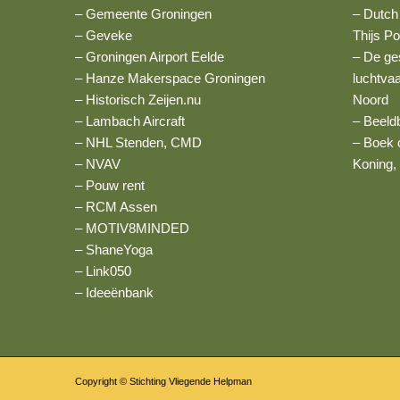
– Gemeente Groningen
– Dutch
– Geveke
Thijs P
– Groningen Airport Eelde
– De ge
– Hanze Makerspace Groningen
luchtva
– Historisch Zeijen.nu
Noord
– Lambach Aircraft
– Beeld
– NHL Stenden, CMD
– Boek 
– NVAV
Koning
– Pouw rent
– RCM Assen
– MOTIV8MINDED
– ShaneYoga
– Link050
–
Ideeënbank
Copyright © Stichting Vliegende Helpman