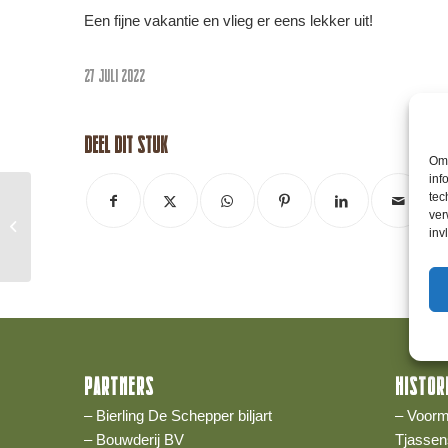
Een fijne vakantie en vlieg er eens lekker uit!
27 JULI 2022
Deel dit stuk
Om 
inf
tec
5e projectbijeenkomst:
ver
bouwvoorbereidingen en
inv
planning
PARTNERS
HISTOR
– Bierling De Schepper biljart
– Voorm
– Bouwderij BV
Tjassen