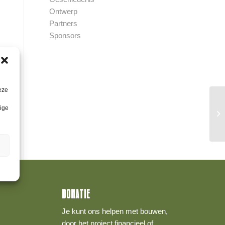
Ontwerp
Partners
Sponsors
eze
lige
DONATIE
Je kunt ons helpen met bouwen,
door het project financieel of