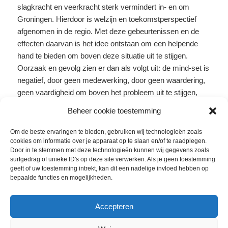
slagkracht en veerkracht sterk vermindert in- en om
Groningen. Hierdoor is welzijn en toekomstperspectief
afgenomen in de regio. Met deze gebeurtenissen en de
effecten daarvan is het idee ontstaan om een helpende
hand te bieden om boven deze situatie uit te stijgen.
Oorzaak en gevolg zien er dan als volgt uit: de mind-set is
negatief, door geen medewerking, door geen waardering,
geen vaardigheid om boven het probleem uit te stijgen,
geen creativiteit (of stimulans hiertoe) om een probleem te
Beheer cookie toestemming
laten verdwijnen, geen toekomst/ trots, dus geen plezier,
geen kwaliteit van leven, geen verandering in de huidige
Om de beste ervaringen te bieden, gebruiken wij technologieën zoals
situatie en cultuur én uiteindelijk geen florerende
cookies om informatie over je apparaat op te slaan en/of te raadplegen.
Door in te stemmen met deze technologieën kunnen wij gegevens zoals
omgeving.
surfgedrag of unieke ID's op deze site verwerken. Als je geen toestemming
Door één van de effecten uit deze keten te verhelpen,
geeft of uw toestemming intrekt, kan dit een nadelige invloed hebben op
richten we ons op het eindresultaat; een fijne omgeving,
bepaalde functies en mogelijkheden.
toegenomen welzijn en verbeterde slag-/ veerkracht.
De symboliek vliegen is gekozen als strategie binnen ons
Accepteren
project. Vliegen is naast het los komen van de grond ook
een activiteit dat zorgt voor inventiviteit, integratie en het