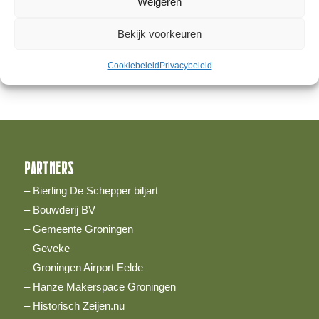
Weigeren
zien van het grotere plaatje. Hierom heeft de stichting
gekozen voor een vliegtuigproject, namelijk het bouwen
Bekijk voorkeuren
van het Groninger vliegtuig “De Helpman 1”. Om boven
jezelf en Groningen uit te stijgen!
Cookiebeleid
Privacybeleid
PARTNERS
– Bierling De Schepper biljart
– Bouwderij BV
– Gemeente Groningen
– Geveke
– Groningen Airport Eelde
– Hanze Makerspace Groningen
– Historisch Zeijen.nu