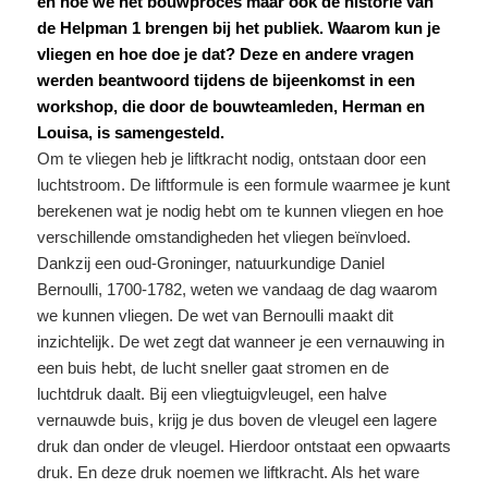
en hoe we het bouwproces maar ook de historie van
de Helpman 1 brengen bij het publiek. Waarom kun je
vliegen en hoe doe je dat? Deze en andere vragen
werden beantwoord tijdens de bijeenkomst in een
workshop, die door de bouwteamleden, Herman en
Louisa, is samengesteld.
Om te vliegen heb je liftkracht nodig, ontstaan door een
luchtstroom. De liftformule is een formule waarmee je kunt
berekenen wat je nodig hebt om te kunnen vliegen en hoe
verschillende omstandigheden het vliegen beïnvloed.
Dankzij een oud-Groninger, natuurkundige Daniel
Bernoulli, 1700-1782, weten we vandaag de dag waarom
we kunnen vliegen. De wet van Bernoulli maakt dit
inzichtelijk. De wet zegt dat wanneer je een vernauwing in
een buis hebt, de lucht sneller gaat stromen en de
luchtdruk daalt. Bij een vliegtuigvleugel, een halve
vernauwde buis, krijg je dus boven de vleugel een lagere
druk dan onder de vleugel. Hierdoor ontstaat een opwaarts
druk. En deze druk noemen we liftkracht. Als het ware