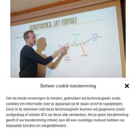
Beheer cookie toestemming
Om de beste ervaringen te bieden, gebruiken wij technologieën zoals
cookies om informatie over je apparaat op te slaan en/of te raadplegen.
Door in te stemmen met deze technologieën kunnen wij gegevens zoals
surfgedrag of unieke ID's op deze site verwerken. Als je geen toestemming
geeft of uw toestemming intrekt, kan dit een nadelige invloed hebben op
bepaalde functies en mogelijkheden.
Herman legt de liftformule uit, die dankzij oud-Groninger
Daniel Bernoulli is ontstaan en wereldwijd mensen helpt.