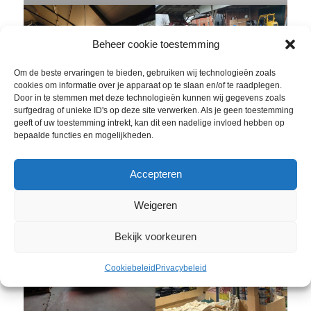
Beheer cookie toestemming
Om de beste ervaringen te bieden, gebruiken wij technologieën zoals
cookies om informatie over je apparaat op te slaan en/of te raadplegen.
Door in te stemmen met deze technologieën kunnen wij gegevens zoals
surfgedrag of unieke ID's op deze site verwerken. Als je geen toestemming
Onze thuisbasis is
Hout halen bij Aalbers in
geeft of uw toestemming intrekt, kan dit een nadelige invloed hebben op
bepaalde functies en mogelijkheden.
ingericht.
Leermens.
Accepteren
Weigeren
Bekijk voorkeuren
Cookiebeleid
Privacybeleid