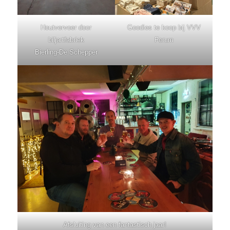
Houtvervoer door
Goodies te koop bij VVV
biljartfabriek
Forum
Bierling-De Schepper
Afsluiting van een fantastisch jaar!