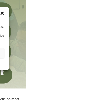
eze
lige
ctie op maat.