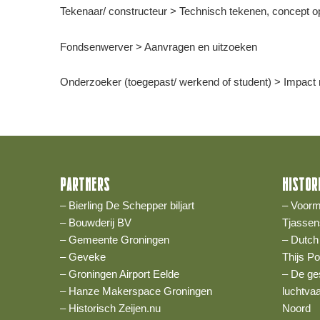
Tekenaar/ constructeur > Technisch tekenen, concept o
Fondsenwerver > Aanvragen en uitzoeken
Onderzoeker (toegepast/ werkend of student) > Impact m
PARTNERS
HISTOR
– Bierling De Schepper biljart
– Voorm
– Bouwderij BV
Tjassen
– Gemeente Groningen
– Dutch
– Geveke
Thijs P
– Groningen Airport Eelde
– De ge
– Hanze Makerspace Groningen
luchtva
– Historisch Zeijen.nu
Noord