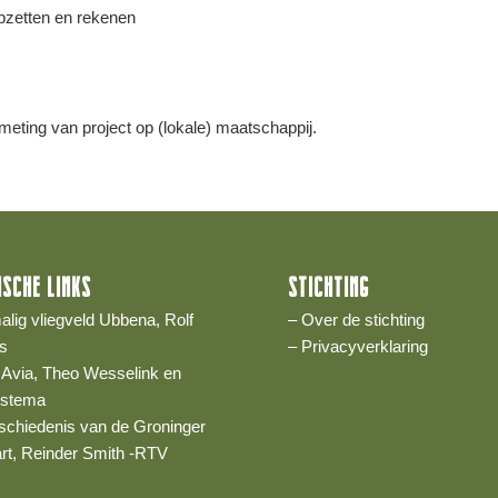
pzetten en rekenen
eting van project op (lokale) maatschappij.
ISCHE LINKS
STICHTING
alig vliegveld Ubbena, Rolf
– Over de stichting
s
– Privacyverklaring
 Avia, Theo Wesselink en
ostema
schiedenis van de Groninger
art, Reinder Smith -RTV